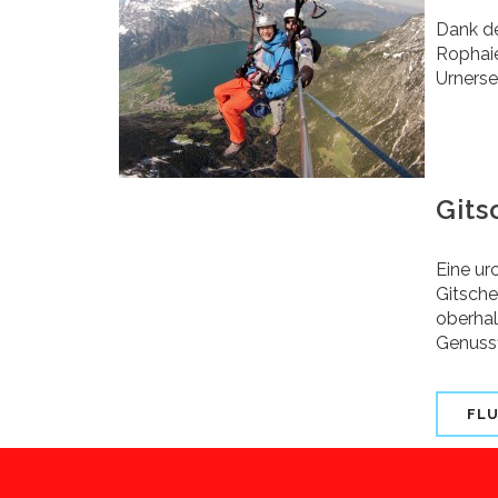
Dank de
Rophaie
Urnerse
Git
Eine ur
Gitsche
oberhal
Genussf
FL