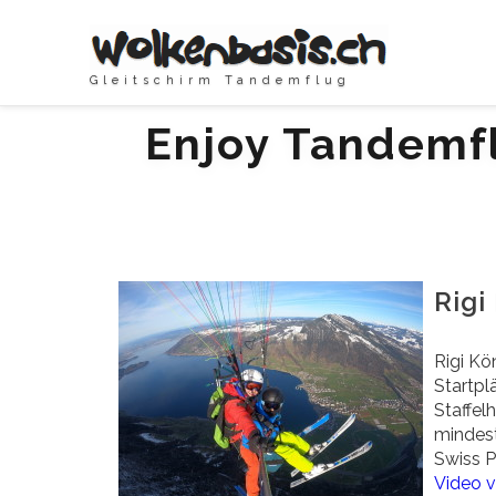
Gleitschirm Tandemflug
Enjoy Tandemflu
Rigi
Rigi Kö
Startpl
Staffel
mindest
Swiss Pa
Video v