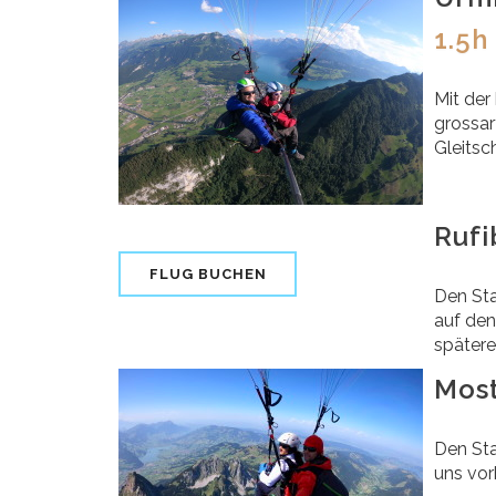
1.5h
Mit der
grossar
Gleitsc
Ruf
FLUG BUCHEN
Den Sta
auf den
spätere
Mos
Den Sta
uns vor