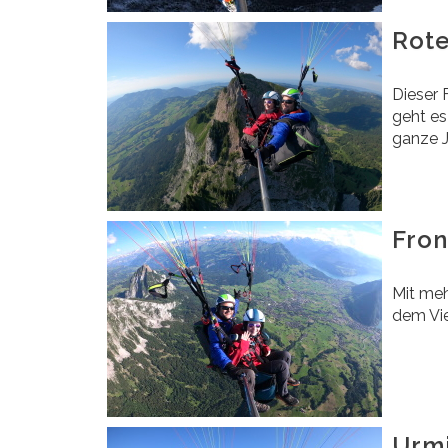
Rot
Dieser 
geht es
ganze 
Fro
Mit meh
dem Vie
Urm