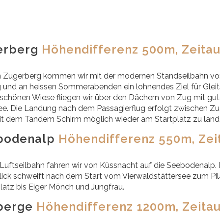
erberg
Höhendifferenz 500m, Zeitau
 Zugerberg kommen wir mit der modernen Standseilbahn von 
g und an heissen Sommerabenden ein lohnendes Ziel für Gleit
chönen Wiese fliegen wir über den Dächern von Zug mit guter
e. Die Landung nach dem Passagierflug erfolgt zwischen Zug
t dem Tandem Schirm möglich wieder am Startplatz zu land
bodenalp
Höhendifferenz 550m, Zei
 Luftseilbahn fahren wir von Küssnacht auf die Seebodenalp. D
lick schweift nach dem Start vom Vierwaldstättersee zum Pila
atz bis Eiger Mönch und Jungfrau.
berge
Höhendifferenz 1200m, Zeitau