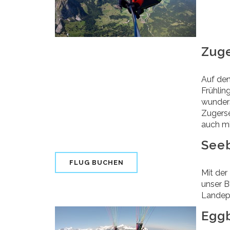
Zug
Auf den
Frühlin
wunders
Zugerse
auch mi
See
FLUG BUCHEN
Mit der
unser B
Landepl
Egg